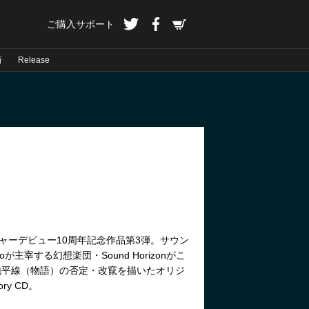
ご購入サポート
所
Release
onメジャーデビュー10周年記念作品第3弾。サウン
が主宰する幻想楽団・Sound Horizonがこ
地平線（物語）の否定・改竄を描いたオリジ
ry CD。