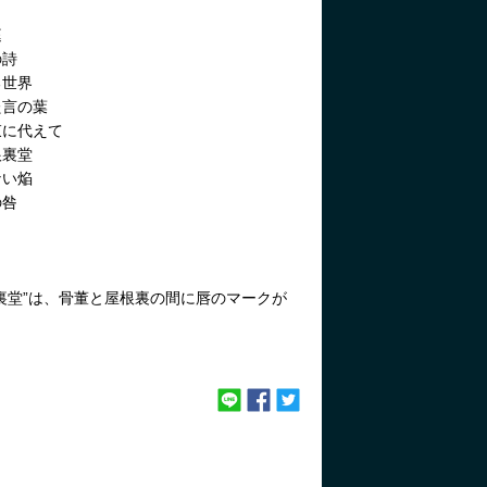
庭
詩
世界
言の葉
に代えて
裏堂
い焔
咎
裏堂”は、骨董と屋根裏の間に唇のマークが