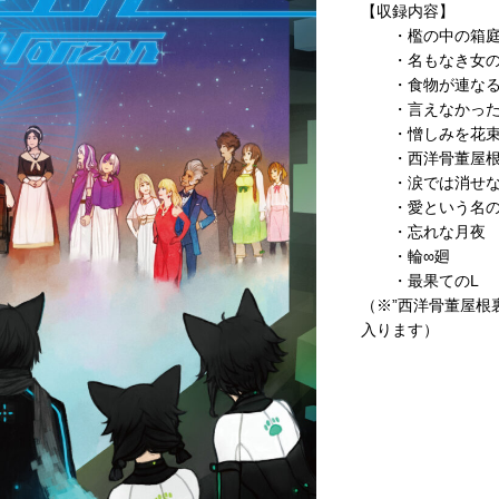
【収録内容】
・檻の中の箱
・名もなき女の
・食物が連なる
・言えなかった
・憎しみを花束
・西洋骨董屋根
・涙では消せな
・愛という名の
・忘れな月夜
・輪∞廻
・最果てのL
（※”西洋骨董屋根
入ります）