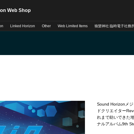
zon Web Shop
on
Linked Horizon
Other
Web Limited Items
狼欒神社 臨時電子社務
Sound Horiz
ドクリエイターRevo
れまで紡いできた
ナルアルバム9th Sto