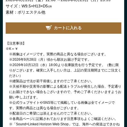
サイズ：W9.5×H13×D5㎝
素材：ポリエステル他
カートに入れる
【注意事項】
※K＝￥
※画像はイメージです。実際の商品と異なる場合がございます。
※2026年9月28日（月）頃から順次お届け予定です。
※2026年10月12日（水）18:00より在庫販売を行う予定です。（数に限
りがございます。確実に入手したい方は、上記の受注期間までにご注文く
ださい）
※縫製品は寸法が若干前後しますのでご了承ください。
※天候不順や災害等の影響による配送トラブルが発生した場合、予定通り
にお届けできない場合もございますので、予めご了承くださいますようお
願い申し上げます。
※公式ウェブサイトやSNS等にて掲載している画像は全てイメージで
す。実際の商品とは異なる場合がございます。
※配達日のご希望には添えませんのでご了承ください。
※各商品ページに記載されております注意事項もよくご確認ください。
※「Sound×Linked Horizon Web Shop」では、海外への発送はできかね