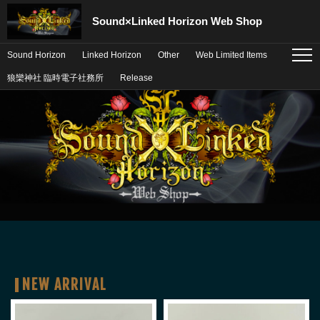
Sound×Linked Horizon Web Shop
Sound Horizon
Linked Horizon
Other
Web Limited Items
menu
狼欒神社 臨時電子社務所
Release
ご購入サポート
NEW ARRIVAL